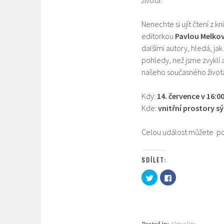
života.
Nenechte si ujít čtení z kn
editorkou
Pavlou Melko
dalšími autory, hledá, jak
pohledy, než jsme zvyklí a
našeho současného život
Kdy:
14. července v 16:0
Kde:
vnitřní prostory s
Celou událost můžete p
SDÍLET:
S
C
d
l
í
i
l
c
e
k
t
t
n
o
a
s
T
h