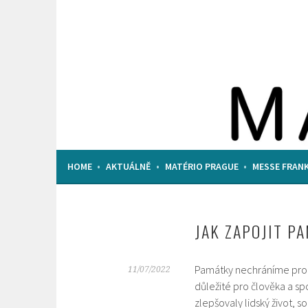
Skip
to
content
HOMEPAGE
HOME
AKTUÁLNĚ
MATÉRIO PRAGUE
MESSE FRAN
HAPPY MATERIALS
JAK ZAPOJIT P
Památky nechráníme pro ně
11/07/2022
důležité pro člověka a sp
zlepšovaly lidský život, s