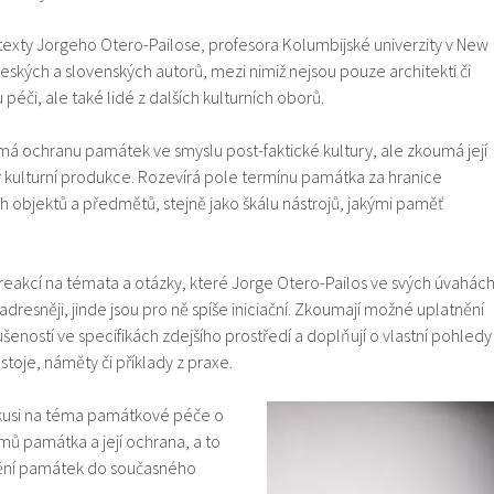
 texty Jorgeho Otero-Pailose, profesora Kolumbijské univerzity v New
českých a slovenských autorů, mezi nimiž nejsou pouze architekti či
éči, ale také lidé z dalších kulturních oborů.
má ochranu památek ve smyslu post-faktické kultury, ale zkoumá její
 kulturní produkce. Rozevírá pole termínu památka za hranice
h objektů a předmětů, stejně jako škálu nástrojů, jakými paměť
 reakcí na témata a otázky, které Jorge Otero-Pailos ve svých úvahác
adresněji, jinde jsou pro ně spíše iniciační. Zkoumají možné uplatnění
eností ve specifikách zdejšího prostředí a doplňují o vlastní pohledy
stoje, náměty či příklady z praxe.
kusi na téma památkové péče o
jmů památka a její ochrana, a to
nění památek do současného