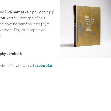
ihy
Živá památka
a povídání s její
vou
, která v knize společně s
 se dívat na památky ještě jinými
 především, jak je zapojit do
a.
0
ýpky Lemberk
odrobně sledovat na
facebooku
.