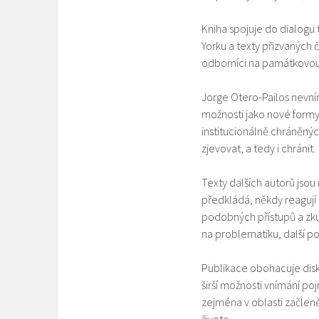
Kniha spojuje do dialogu
Yorku a texty přizvaných 
odborníci na památkovou p
Jorge Otero-Pailos nevní
možnosti jako nové formy
institucionálně chráněnýc
zjevovat, a tedy i chránit.
Texty dalších autorů jsou
předkládá, někdy reagují 
podobných přístupů a zkuš
na problematiku, další po
Publikace obohacuje dis
širší možnosti vnímání po
zejména v oblasti začle