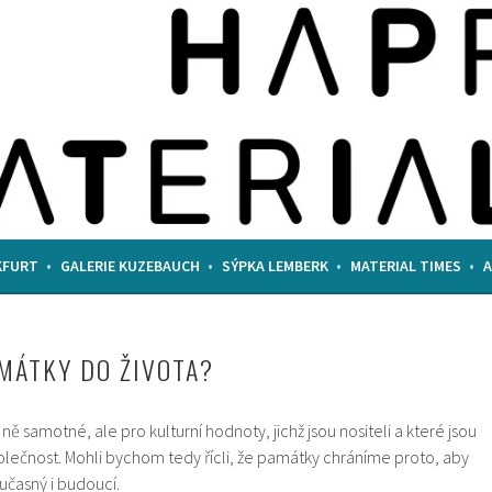
KFURT
GALERIE KUZEBAUCH
SÝPKA LEMBERK
MATERIAL TIMES
AMÁTKY DO ŽIVOTA?
 samotné, ale pro kulturní hodnoty, jichž jsou nositeli a které jsou
olečnost. Mohli bychom tedy řícli, že památky chráníme proto, aby
oučasný i budoucí.