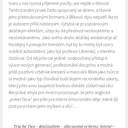
tvaru u nás vyvolá příjemné pocity, ale nejde o líbivost.
Tento banální prvek často spojovaný se sklem, a hlavně
jeho přebrušovanými formami, k Bílkově stylu nepatří. Na to
je autorem příliš noblesním. Vyhýbá se prvoplánovým
sklářským efektům, vždycky dá přednost neobvyklému a
neočekávanému. Jako svého druhu sklářský aristokrat je až
lhostejný k panujícím trendům, byť by to mohly být vzory
svádivě autoritativní, jako byl profesor Libenský, u kterého
studoval. Od něj převzal jediné: zodpovědný přístup k
výuce nových generací, profesionální disciplínu a možná
ještě pozitivní vztah ke kreslení a malování. Bílek jako tvůrce
(a možná i jako typ člověka) budí dojem racionálního askety,
který přes svou zaujatost tvorbou dokáže zůstat nad věcí.
Ale právě smysl pro inverzi prozrazuje, že jeho anglická
„poker face“ jen přikrývá interní emocionální děje, které žijí
pod povrchem jeho myšlení a věcí….
Trip for Two – 40x55x20cm – sklo tavené ve formě, leštěné +