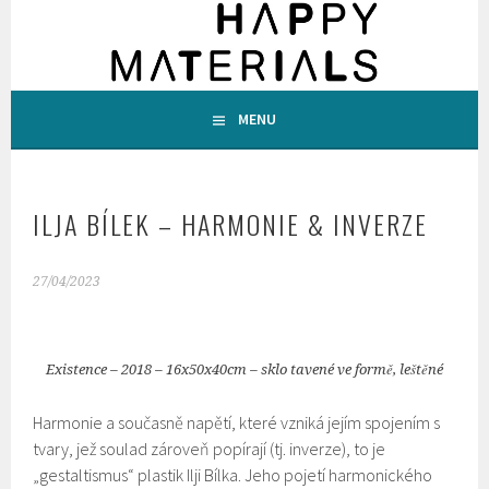
Skip
to
content
HOMEPAGE
MENU
HAPPY MATERIALS
ILJA BÍLEK – HARMONIE & INVERZE
27/04/2023
Existence – 2018 – 16x50x40cm – sklo tavené ve formě, leštěné
Harmonie a současně napětí, které vzniká jejím spojením s
tvary, jež soulad zároveň popírají (tj. inverze), to je
„gestaltismus“ plastik Ilji Bílka. Jeho pojetí harmonického