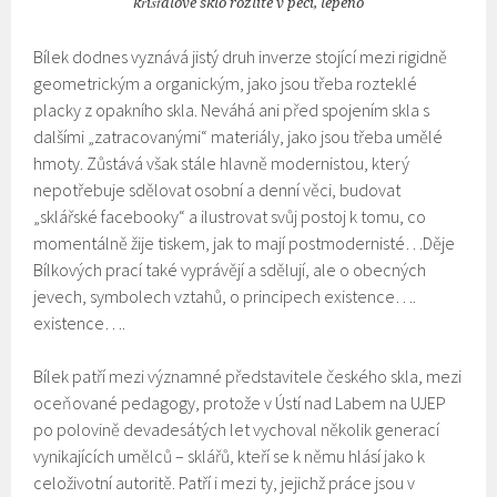
křišťálové sklo rozlité v peci, lepeno
Bílek dodnes vyznává jistý druh inverze stojící mezi rigidně
geometrickým a organickým, jako jsou třeba rozteklé
placky z opakního skla. Neváhá ani před spojením skla s
dalšími „zatracovanými“ materiály, jako jsou třeba umělé
hmoty. Zůstává však stále hlavně modernistou, který
nepotřebuje sdělovat osobní a denní věci, budovat
„sklářské facebooky“ a ilustrovat svůj postoj k tomu, co
momentálně žije tiskem, jak to mají postmodernisté…Děje
Bílkových prací také vyprávějí a sdělují, ale o obecných
jevech, symbolech vztahů, o principech existence….
existence….
Bílek patří mezi významné představitele českého skla, mezi
oceňované pedagogy, protože v Ústí nad Labem na UJEP
po polovině devadesátých let vychoval několik generací
vynikajících umělců – sklářů, kteří se k němu hlásí jako k
celoživotní autoritě. Patří i mezi ty, jejichž práce jsou v