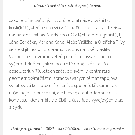
alabastrové sklo rozlité v peci, lepeno
Jako odpírač svůdných vzorů odolal následování tzv.
kostičkářů, kteří se objevili v 70. až 80. letech a rychle získali
nadnárodní věhlas. Mladší spolužák těchto protagonistů, tj.
Jána Zoričáka, Mariana Karla, Aleše Vašíčka, a Oldřicha Plívy
se zřekl jít cestou programu tzv. prismatické plastiky.
Vzepřel se programu veleúspěšnému, avšak snadno
vyčerpatelnému, jak se po určité době ukázalo. Po
absolutoriu v 70. letech začal po svém: v kontrastu s
geometrickými částmi zpracovávaných témat zapojoval
vynalézavá kompoziční řešení ve spojení s křivkami. Tak
našel nejen svou vlastní, ale hlavně dlouhodobou cestu
kontrastu, která měla v průběhu času řadu vývojových etap
a cyklů.
Pádný argument – 2021 – 55x42x58cm – sklo tavené ve formě +