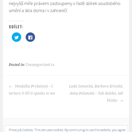
nejvyšší míře právem zastoupeny v řadě sbírek soudobého
umění a skla doma i v zahraničí.
SDÍLET:
S
C
d
l
í
i
l
c
e
k
t
t
n
o
a
s
T
h
Posted in:
Uncategorized-cs
w
a
i
r
t
e
t
o
e
n
POST
r
F
Vendulka Prchalová – I
Lada Semecká, Barbora Křivská,
u
a
NAVIGATION
(
c
torture it till it speaks to me
Anna Polanská – Tak daleko, tak
O
e
t
b
blízko
e
o
v
o
ř
k
e
(
s
O
e
t
v
e
n
v
Privacy & Cookies: This site uses cookies. By continuing to use this website, you agree
o
ř