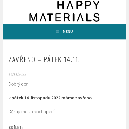
Skip
to
content
HOMEPAGE
MENU
HAPPY MATERIALS
ZAVŘENO – PÁTEK 14.11.
14/11/2022
Dobrý den
v
pátek 1
4. listopadu 2022 máme
zavřeno.
Děkujeme za pochopení.
SDÍLET: